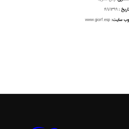
اریخ :
۴/۱/۱۳۹۹
ب سایت:
www.giorf.esp