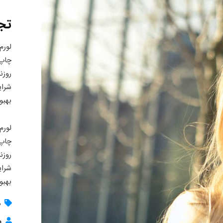
تج
لورم
چاپ 
روزن
شرای
بهبو
لورم
چاپ 
روزن
شرای
بهبو
د
م