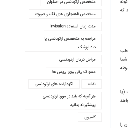
 هر گونه
متخصص ارتودنسی در اصفهان
 که
متخصص ناهنجاری های فک و صورت
مدت زمان استفاده Invisalign
مراجعه به متخصص ارتودنسی یا
دندانپزشک
مطب
شما
مراحل درمان ارتودنسی
فته
مسواک برقی روی بریس ها
نقشه
نگهدارنده های ارتودنسی
(یا
هر آنچه که باید در مورد ارتودنسی
اهد
پیشگیرانه بدانید
کامیون
 را